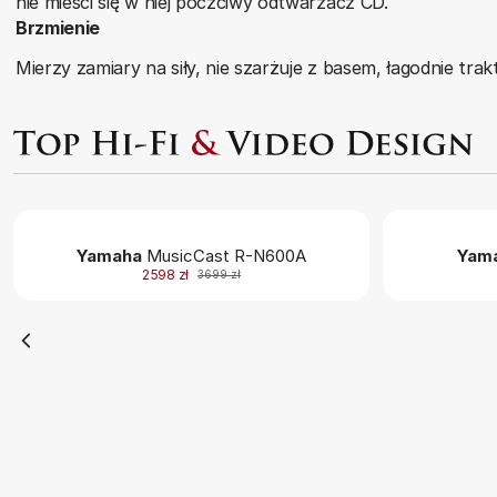
nie mieści się w niej poczciwy odtwarzacz CD.
Brzmienie
Mierzy zamiary na siły, nie szarżuje z basem, łagodnie tra
Yamaha
MusicCast R-N600A
Yam
2598 zł
3699 zł