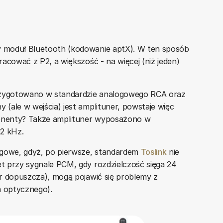
 moduł Bluetooth (kodowanie aptX). W ten sposób
acować z P2, a większość - na więcej (niż jeden)
przygotowano w standardzie analogowego RCA oraz
(ale w wejścia) jest amplituner, powstaje więc
ponenty? Także amplituner wyposażono w
2 kHz.
ogowe, gdyż, po pierwsze, standardem
Toslink
nie
t przy sygnale PCM, gdy rozdzielczość sięga 24
r dopuszcza), mogą pojawić się problemy z
a optycznego).