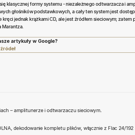
ię klasycznej formy systemu - niezależnego odtwarzacza i amp
wych głośników podstawkowych, a cały ten system jest dostęp
ie kręci jednak krążkami CD, ale jest źródłem sieciowym; zatem
 Marantza.
asze artykuły w Google?
 źródeł
ch – amplitunerze i odtwarzaczu sieciowym.
 DLNA, dekodowanie kompletu plików, włącznie z Flac 24/192 i