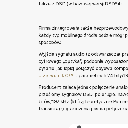
także z DSD (w bazowej wersji DSD64).
Firma zintegrowała także bezprzewodowy
każdy typ mobilnego źródła będzie mógł pr
sposobów.
Wyjścia sygnału audio (z odtwarzacza) 
cyfrowego „optyka”; podobnie wyposażony 
pytanie: jak lepiej połączyć obydwa kom
przetwornik C/A
o parametrach 24 bity/19
Producent zaleca jednak połączenie anal
prześlemy sygnałów DSD, po drugie, nawe
bitów/192 kHz (którą teoretycznie Pionee
transmisją (ograniczenia pasma połączeni