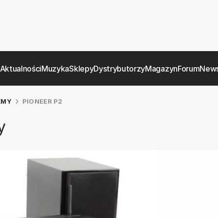
Aktualności
Muzyka
Sklepy
Dystrybutorzy
Magazyn
Forum
News
EMY
PIONEER P2
y