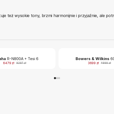
ktuje też wysokie tony, brzmi harmonijnie i przyjaźnie, ale p
aha
R-N800A + Tesi 6
Bowers & Wilkins
60
6479 zł
3699 zł
9297 zł
4999 zł