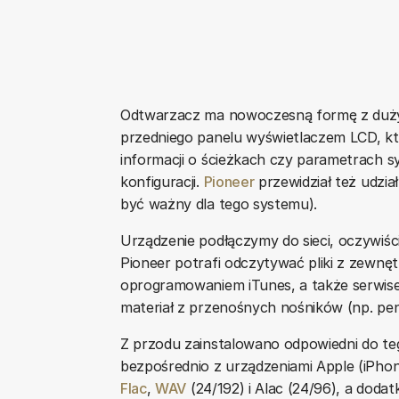
Odtwarzacz ma nowoczesną formę z duży
przedniego panelu wyświetlaczem LCD, kt
informacji o ścieżkach czy parametrach syg
konfiguracji.
Pioneer
przewidział też udział
być ważny dla tego systemu).
Urządzenie podłączymy do sieci, oczywiś
Pioneer potrafi odczytywać pliki z zewn
oprogramowaniem iTunes, a także serwis
materiał z przenośnych nośników (np. pen
Z przodu zainstalowano odpowiedni do teg
bezpośrednio z urządzeniami Apple (iPhone
Flac
,
WAV
(24/192) i Alac (24/96), a dodatk