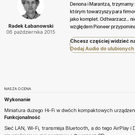
Denona i Marantza, trzymamy s
którym towarzyszy para firmo
jako komplet. Odtwarzacz... n
Radek Łabanowski
względem Pioneer przypomina
06 października 2015
Chcesz częściej widzieć n
Dodaj Audio do ulubionych
NASZA OCENA
Wykonanie
Miniatura dużego Hi-Fi w dwóch kompaktowych urządzenia
Funkcjonalność
Sieć LAN, Wi-Fi, transmisja Bluetooth, a do tego AirPlay i