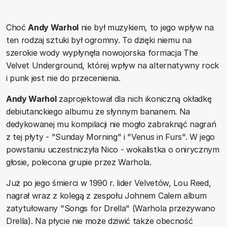
Choć
Andy Warhol
nie był muzykiem, to jego wpływ na
ten rodzaj sztuki był ogromny. To dzięki niemu na
szerokie wody wypłynęła nowojorska formacja The
Velvet Underground, której wpływ na alternatywny rock
i punk jest nie do przecenienia.
Andy Warhol
zaprojektował dla nich ikoniczną okładkę
debiutanckiego albumu ze słynnym bananem. Na
dedykowanej mu kompilacji nie mogło zabraknąć nagrań
z tej płyty - "Sunday Morning" i "Venus in Furs". W jego
powstaniu uczestniczyła Nico - wokalistka o onirycznym
głosie, polecona grupie przez Warhola.
Już po jego śmierci w 1990 r. lider Velvetów, Lou Reed,
nagrał wraz z kolegą z zespołu Johnem Calem album
zatytułowany "Songs for Drella" (Warhola przezywano
Drella). Na płycie nie może dziwić także obecność