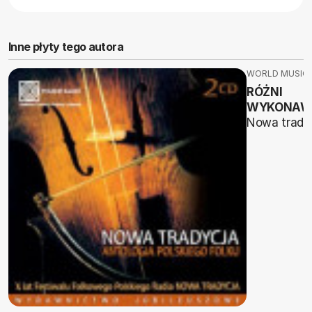
Inne płyty tego autora
WORLD MUSIC
RÓŻNI
WYKONAW
Nowa trady