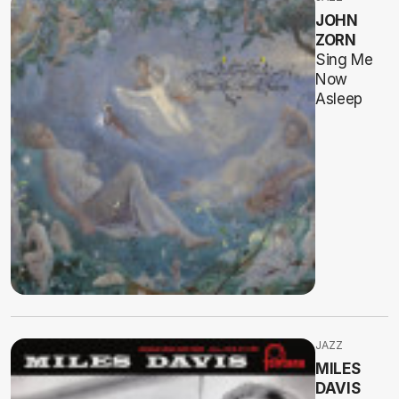
JOHN
ZORN
Sing Me
Now
Asleep
JAZZ
MILES
DAVIS