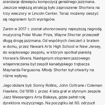
aranżacje dziesięciu kompozycji genialnego jazzmana.
Jeszcze większą atrakcją było zaproszenie Shortera na
trzy wieczory w Lincoln Center. Teraz możemy cieszyć
się nagraniem tych występów.
Zanim w 2017 r. został uhonorowany najwyższą nagrodą
muzyczną Polar Music Prize, Wayne Shorter przeszedł
długą drogę jazzmana. Od wspólnych ćwiczeń z bratem
w domu, przez Newark Arts High School w New Jersey,
do wojskowego zespołu, w którym spotkał pianistę
Horace’a Silvera. Następnym stopniem jazzowego
wtajemniczenia był zespół kanadyjskiego trębacza
Maynarda Fergusona. Młody Shorter był otwarty na
różne wpływy.
Jego idolami byli: Sonny Rollins, John Coltrane i Coleman
Hawkins. Od 1959 r. przez 4 lata grał w słynnym zespole
Jazz Messengers Arta Blakeya, gdzie pełnił rolę
dyrektora muzycznego. Na początku lat 60. odrzucił