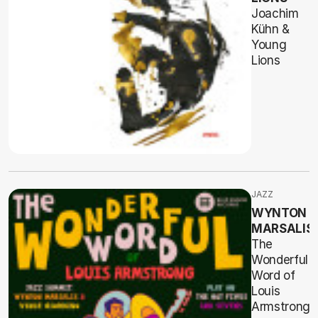
Joachim
Kühn &
Young
Lions
JAZZ
WYNTON
MARSALIS
The
Wonderful
Word of
Louis
Armstrong