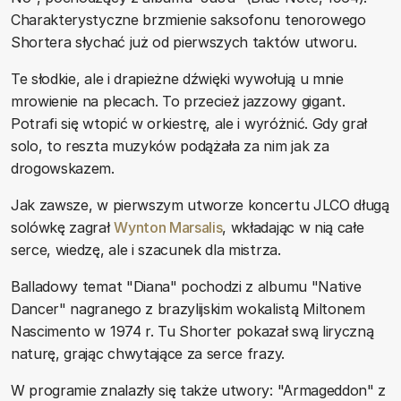
Charakterystyczne brzmienie saksofonu tenorowego
Shortera słychać już od pierwszych taktów utworu.
Te słodkie, ale i drapieżne dźwięki wywołują u mnie
mrowienie na plecach. To przecież jazzowy gigant.
Potrafi się wtopić w orkiestrę, ale i wyróżnić. Gdy grał
solo, to reszta muzyków podążała za nim jak za
drogowskazem.
Jak zawsze, w pierwszym utworze koncertu JLCO długą
solówkę zagrał
Wynton Marsalis
, wkładając w nią całe
serce, wiedzę, ale i szacunek dla mistrza.
Balladowy temat "Diana" pochodzi z albumu "Native
Dancer" nagranego z brazylijskim wokalistą Miltonem
Nascimento w 1974 r. Tu Shorter pokazał swą liryczną
naturę, grając chwytające za serce frazy.
W programie znalazły się także utwory: "Armageddon" z