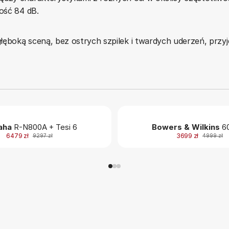
ość 84 dB.
łęboką sceną, bez ostrych szpilek i twardych uderzeń, przy
aha
R-N800A + Tesi 6
Bowers & Wilkins
60
6479 zł
3699 zł
9297 zł
4999 zł