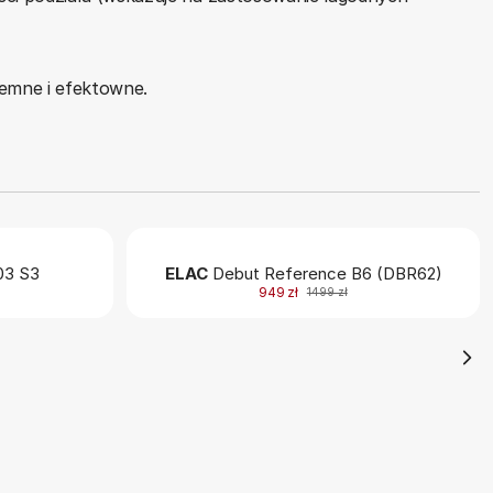
jemne i efektowne.
3 S3
ELAC
Debut Reference B6 (DBR62)
949 zł
1499 zł