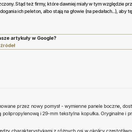
zczony. Stąd też firmy, które dawniej miały w tym względzie p
 dogania ich peleton, albo stają na głowie (na pedałach...), aby t
asze artykuły w Google?
 źródeł
owane przez nowy pomysł - wymienne panele boczne, dostę
polipropylenową i 29-mm tekstylna kopułka. Oryginalne i p
ędzy charakterystykami z różnych osi w okolicy częstotliwo