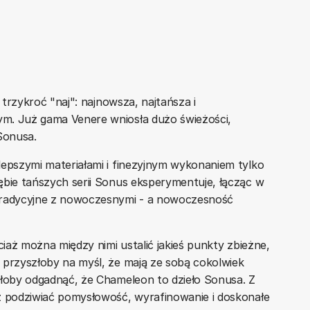
trzykroć "naj": najnowsza, najtańsza i
m. Już gama Venere wniosła dużo świeżości,
Sonusa.
lepszymi materiałami i finezyjnym wykonaniem tylko
ębie tańszych serii Sonus eksperymentuje, łącząc w
 tradycyjne z nowoczesnymi - a nowoczesność
ciaż można między nimi ustalić jakieś punkty zbieżne,
 przyszłoby na myśl, że mają ze sobą cokolwiek
yłoby odgadnąć, że Chameleon to dzieło Sonusa. Z
z podziwiać pomysłowość, wyrafinowanie i doskonałe