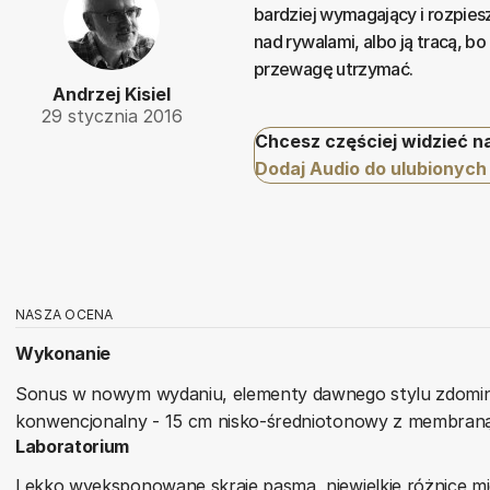
bardziej wymagający i rozpies
nad rywalami, albo ją tracą, bo
przewagę utrzymać.
Andrzej Kisiel
29 stycznia 2016
Chcesz częściej widzieć n
Dodaj Audio do ulubionych
NASZA OCENA
Wykonanie
Sonus w nowym wydaniu, elementy dawnego stylu zdomin
konwencjonalny - 15 cm nisko-średniotonowy z membraną 
Laboratorium
Lekko wyeksponowane skraje pasma, niewielkie różnice mi