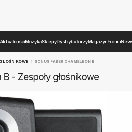
Aktualności
Muzyka
Sklepy
Dystrybutorzy
Magazyn
Forum
News
GŁOŚNIKOWE
SONUS FABER CHAMELEON B
B - Zespoły głośnikowe