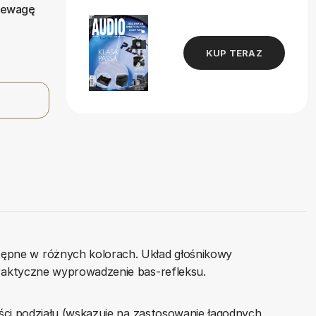
rzewagę
ę
KUP TERAZ
pne w różnych kolorach. Układ głośnikowy
raktyczne wyprowadzenie bas-refleksu.
ści podziału (wskazuje na zastosowanie łagodnych