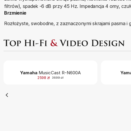
filtrów), spadek -6 dB przy 45 Hz. Impedancja 4 omy, czuł
Brzmienie
Rozłożyste, swobodne, z zaznaczonymi skrajami pasma i g
Yamaha
MusicCast R-N600A
Yam
2598 zł
3699 zł