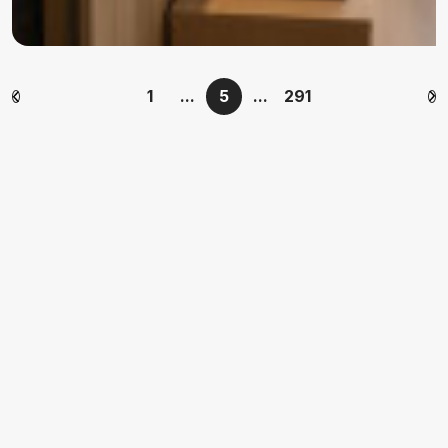
1
...
5
...
291