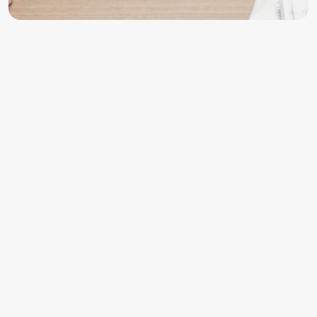
SPRZĘT
JBL Live 680 NC i Live 780 NC - dźwięk Hi-Res i aż 80
godzin pracy