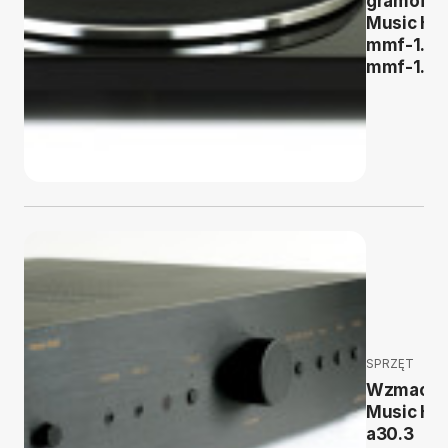
gramofon
Music Hal
mmf-1.3 i
mmf-1.5
SPRZĘT
Wzmacni
Music Hal
a30.3