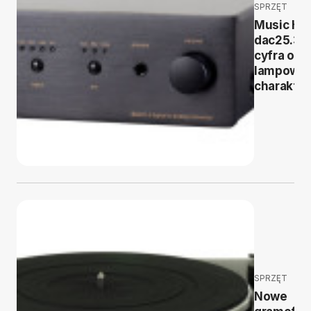
SPRZĘT
Music Hal
dac25.3 -
cyfra o
lampowy
charakte
SPRZĘT
Nowe