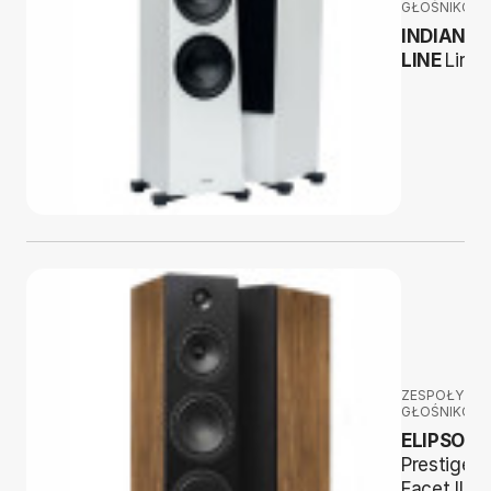
GŁOŚNIKOW
INDIANA
LINE
Lira 
ZESPOŁY
GŁOŚNIKOW
ELIPSON
Prestige
Facet II