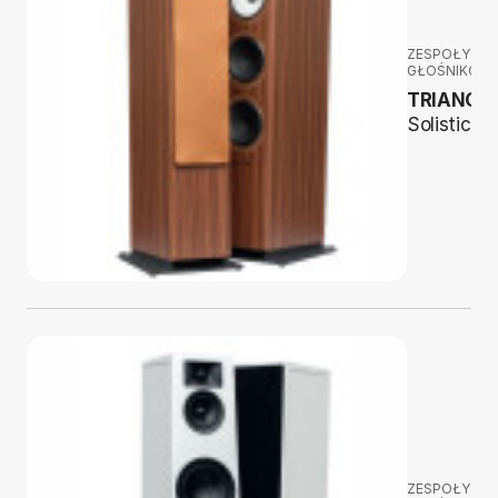
ZESPOŁY
GŁOŚNIKOW
TRIANGL
Solistice 
ZESPOŁY