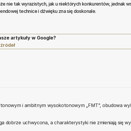
e nie tak wyrazistych, jak u niektórych konkurentów, jednak w
-endowej technice i dźwięku zna się doskonale.
asze artykuły w Google?
 źródeł
niotonowym i ambitnym wysokotonowym „FMT”, obudowa w
a dobrze uchwycona, a charakterystyki nie zmieniają się w