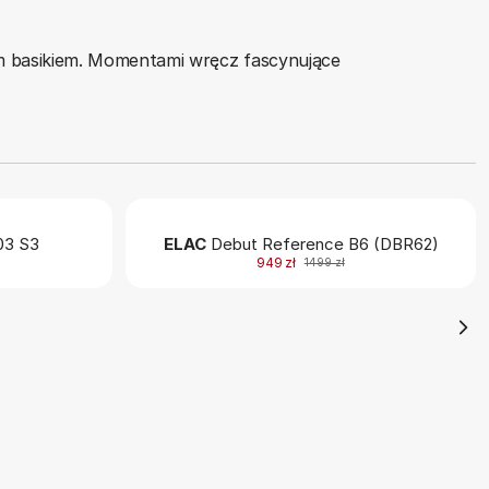
im basikiem. Momentami wręcz fascynujące
3 S3
ELAC
Debut Reference B6 (DBR62)
949 zł
1499 zł