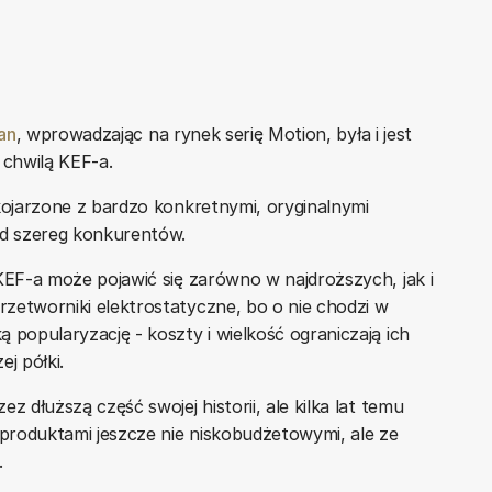
an
, wprowadzając na rynek serię Motion, była i jest
 chwilą KEF-a.
kojarzone z bardzo konkretnymi, oryginalnymi
ed szereg konkurentów.
KEF-a może pojawić się zarówno w najdroższych, jak i
zetworniki elektrostatyczne, bo o nie chodzi w
 popularyzację - koszty i wielkość ograniczają ich
j półki.
z dłuższą część swojej historii, ale kilka lat temu
produktami jeszcze nie niskobudżetowymi, ale ze
.