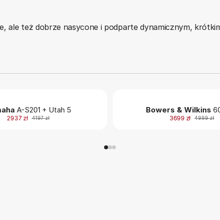
ne, ale też dobrze nasycone i podparte dynamicznym, krótk
aha
A-S201 + Utah 5
Bowers & Wilkins
60
2937 zł
3699 zł
4197 zł
4999 zł