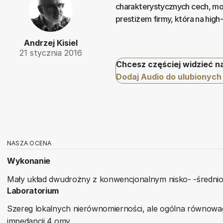
charakterystycznych cech, moż
prestiżem firmy, która na high
Andrzej Kisiel
21 stycznia 2016
Chcesz częściej widzieć n
Dodaj Audio do ulubionych
NASZA OCENA
Wykonanie
Mały układ dwudrożny z konwencjonalnym nisko- -śred
Laboratorium
Szereg lokalnych nierównomierności, ale ogólna równowag
impedancji 4 omy.