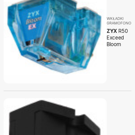
WKŁADKI
GRAMOFONOW
ZYX
R50
Exceed
Bloom