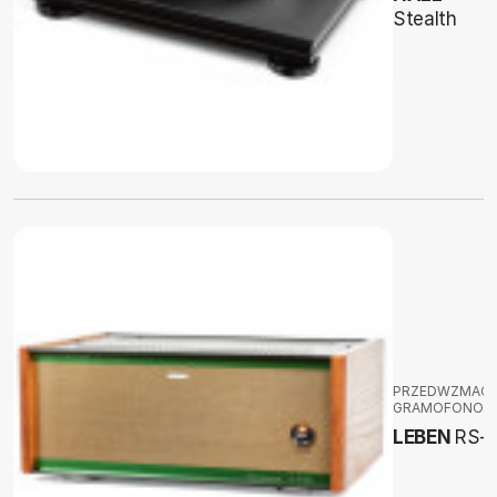
Stealth
PRZEDWZMACN
GRAMOFONOW
LEBEN
RS-