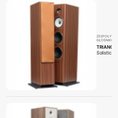
ZESPOŁY
GŁOŚNIKOW
TRIANGL
Solistice 