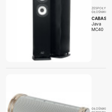
ZESPOŁY
GŁOŚNIKOW
CABASSE
Java
MC40
GŁOŚNIKI