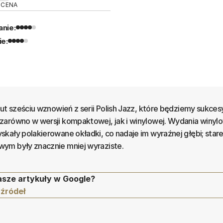
OCENA
nie:
ie:
zut sześciu wznowień z serii Polish Jazz, które będziemy sukce
zarówno w wersji kompaktowej, jak i winylowej. Wydania winyl
kały polakierowane okładki, co nadaje im wyraźnej głębi; stare
ym były znacznie mniej wyraziste.
asze artykuły w Google?
 źródeł