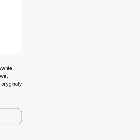
sywnie
owe,
 oryginały