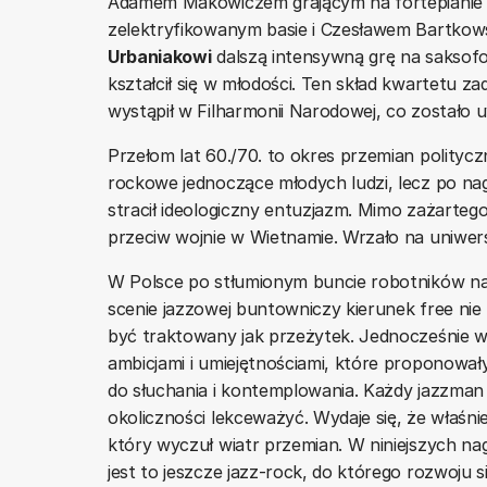
Adamem Makowiczem grającym na fortepianie 
zelektryfikowanym basie i Czesławem Bartkows
Urbaniakowi
dalszą intensywną grę na saksofo
kształcił się w młodości. Ten skład kwartetu z
wystąpił w Filharmonii Narodowej, co zostało 
Przełom lat 60./70. to okres przemian politycz
rockowe jednoczące młodych ludzi, lecz po nagł
stracił ideologiczny entuzjazm. Mimo zażartego
przeciw wojnie w Wietnamie. Wrzało na uniwer
W Polsce po stłumionym buncie robotników na
scenie jazzowej buntowniczy kierunek free ni
być traktowany jak przeżytek. Jednocześnie 
ambicjami i umiejętnościami, które proponował
do słuchania i kontemplowania. Każdy jazzma
okoliczności lekceważyć. Wydaje się, że właśni
który wyczuł wiatr przemian. W niniejszych na
jest to jeszcze jazz-rock, do którego rozwoju s