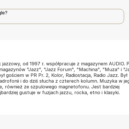
gle?
k jazzowy, od 1997 r. współpracuje z magazynem AUDIO. P
magazynów "Jazz", "Jazz Forum", "Machina", "Muza" i "J
był gościem w PR Pr. 2, Kolor, Radiostacja, Radio Jazz. Był
rofonii i do dziś słucha z czterech kolumn. Muzyka w je
, również ze szpulowego magnetofonu. Jest bardziej
ardziej gustuje w fuzjach jazzu, rocka, etno i klasyki.