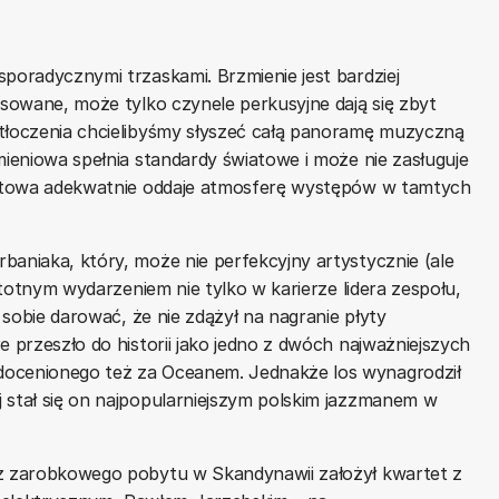
sporadycznymi trzaskami. Brzmienie jest bardziej
ysowane, może tylko czynele perkusyjne dają się zbyt
 tłoczenia chcielibyśmy słyszeć całą panoramę muzyczną
mieniowa spełnia standardy światowe i może nie zasługuje
certowa adekwatnie oddaje atmosferę występów w tamtych
baniaka, który, może nie perfekcyjny artystycznie (ale
istotnym wydarzeniem nie tylko w karierze lidera zespołu,
ł sobie darować, że nie zdążył na nagranie płyty
e przeszło do historii jako jedno z dwóch najważniejszych
docenionego też za Oceanem. Jednakże los wynagrodził
 stał się on najpopularniejszym polskim jazzmanem w
 z zarobkowego pobytu w Skandynawii założył kwartet z