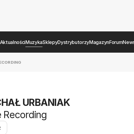
Aktualności
Muzyka
Sklepy
Dystrybutorzy
Magazyn
Forum
News
RECORDING
CHAŁ URBANIAK
e Recording
z