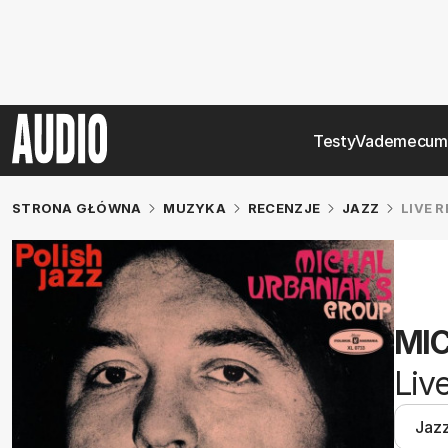
Testy
Vademecum
STRONA GŁÓWNA
MUZYKA
RECENZJE
JAZZ
LIVE 
MI
Liv
Jaz