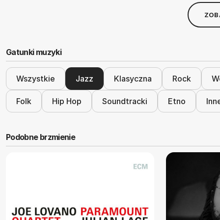
ZOB
Gatunki muzyki
Wszystkie
Jazz
Klasyczna
Rock
Wo
Folk
Hip Hop
Soundtracki
Etno
Inn
Podobne brzmienie