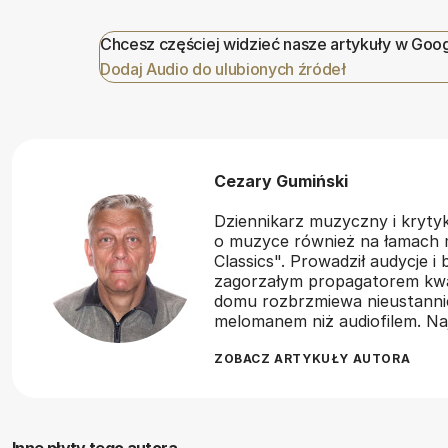
Chcesz częściej widzieć nasze artykuły w Goo
Dodaj Audio do ulubionych źródeł
Cezary Gumiński
Dziennikarz muzyczny i kryty
o muzyce również na łamach 
Classics". Prowadził audycje i 
zagorzałym propagatorem kwad
domu rozbrzmiewa nieustannie
melomanem niż audiofilem. Najb
ZOBACZ ARTYKUŁY AUTORA
Inne płyty tego autora