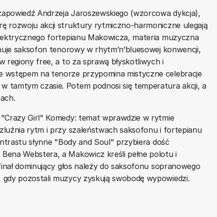
zapowiedź Andrzeja Jaroszewskiego (wzorcowa dykcja),
ę rozwoju akcji struktury rytmiczno-harmoniczne ulegają
elektrycznego fortepianu Makowicza, materia muzyczna
onuje saksofon tenorowy w rhytm’n’bluesowej konwencji,
 regiony free, a to za sprawą błyskotliwych i
e wstępem na tenorze przypomina mistyczne celebracje
 tamtym czasie. Potem podnosi się temperatura akcji, a
cach.
 "Crazy Girl" Komedy: temat wprawdzie w rytmie
luźnia rytm i przy szaleństwach saksofonu i fortepianu
kontrastu słynne "Body and Soul" przybiera dość
Bena Webstera, a Makowicz kreśli pełne polotu i
 finał dominujący głos należy do saksofonu sopranowego
, gdy pozostali muzycy zyskują swobodę wypowiedzi.