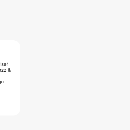
isał
azz &
go