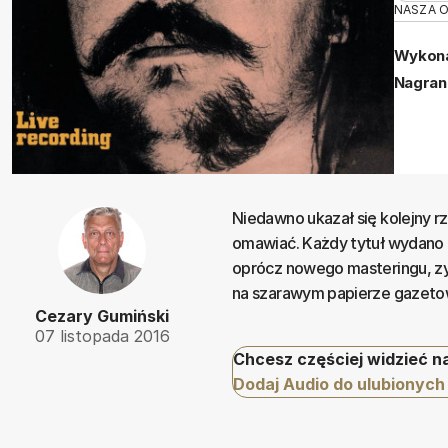
NASZA 
Wykona
Nagran
Niedawno ukazał się kolejny r
omawiać. Każdy tytuł wydano 
oprócz nowego masteringu, zys
na szarawym papierze gazetow
Cezary Gumiński
07 listopada 2016
Chcesz częściej widzieć n
Dodaj Audio do ulubionych