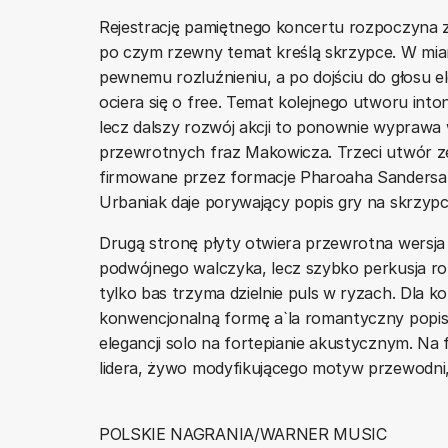
Rejestrację pamiętnego koncertu rozpoczyna 
po czym rzewny temat kreślą skrzypce. W miar
pewnemu rozluźnieniu, a po dojściu do głosu 
ociera się o free. Temat kolejnego utworu int
lecz dalszy rozwój akcji to ponownie wyprawa w
przewrotnych fraz Makowicza. Trzeci utwór z
firmowane przez formacje Pharoaha Sandersa w
Urbaniak daje porywający popis gry na skrzyp
Drugą stronę płyty otwiera przewrotna wersja
podwójnego walczyka, lecz szybko perkusja roz
tylko bas trzyma dzielnie puls w ryzach. Dla 
konwencjonalną formę a`la romantyczny popis 
elegancji solo na fortepianie akustycznym. Na
lidera, żywo modyfikującego motyw przewodni
POLSKIE NAGRANIA/WARNER MUSIC