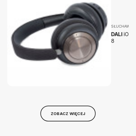
SŁUCHAWKI
DALI
iO-
8
ZOBACZ WIĘCEJ