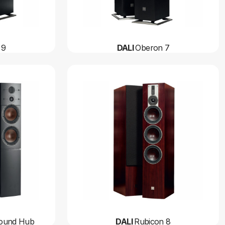
 9
DALI
Oberon 7
 Sound Hub
DALI
Rubicon 8