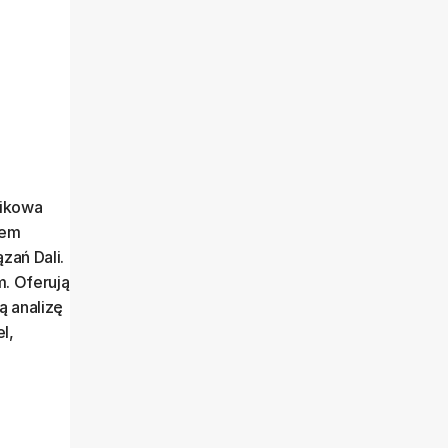
nikowa
łem
ań Dali.
. Oferują
ą analizę
l,