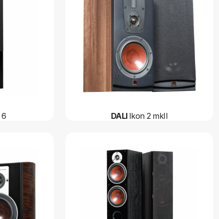
 6
DALI
Ikon 2 mkII