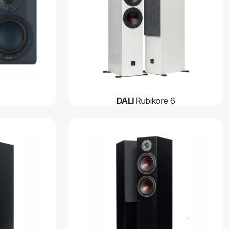
DALI
Rubikore 6