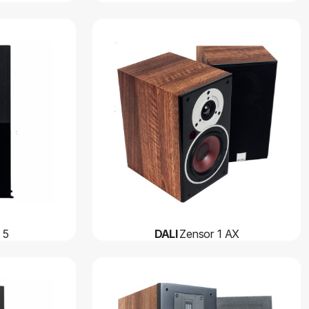
 5
DALI
Zensor 1 AX