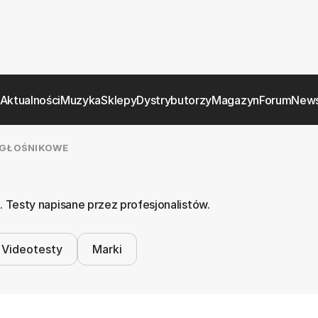
Aktualności
Muzyka
Sklepy
Dystrybutorzy
Magazyn
Forum
News
GŁOŚNIKOWE
Testy napisane przez profesjonalistów.
Videotesty
Marki