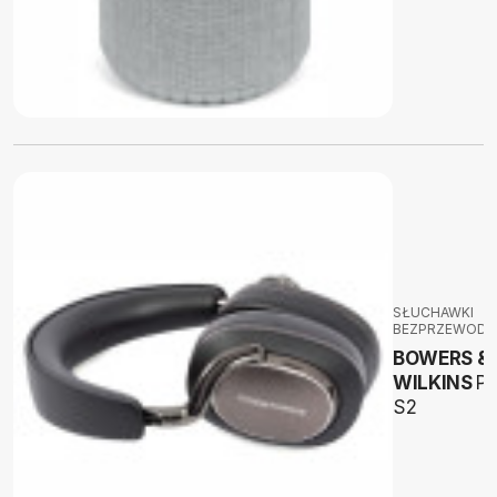
SŁUCHAWKI
BEZPRZEWOD
BOWERS &
WILKINS
P
S2