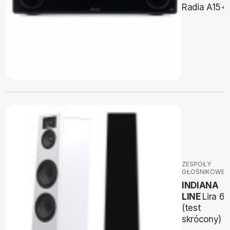
Radia A15+
ZESPOŁY
GŁOŚNIKOWE
INDIANA
LINE
Lira 6
(test
skrócony)