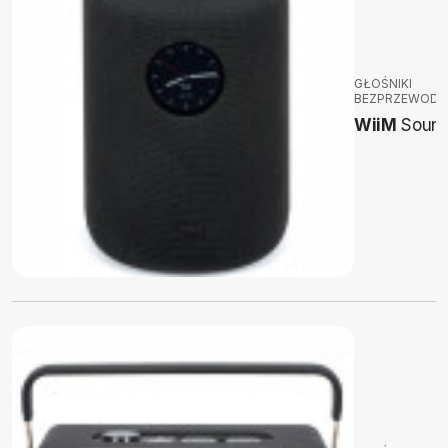
GŁOŚNIKI
BEZPRZEWOD
WiiM
Soun