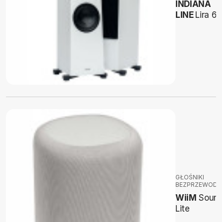
INDIANA
LINE
Lira 6
GŁOŚNIKI
BEZPRZEWOD
WiiM
Soun
Lite