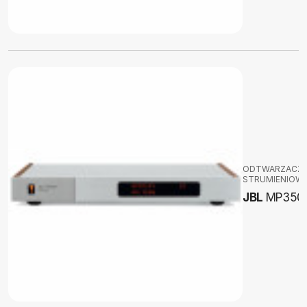
ODTWARZACZ
STRUMIENIOW
JBL
MP350