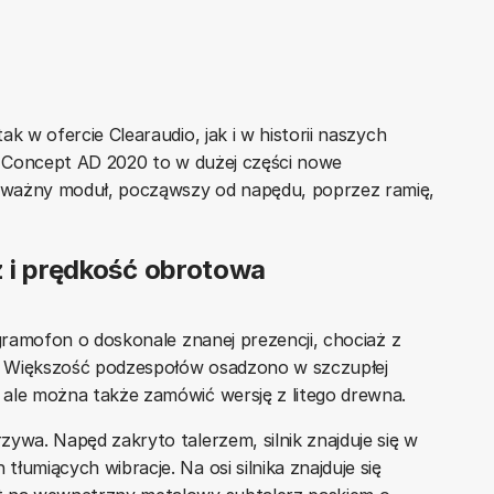
k w ofercie Clearaudio, jak i w historii naszych
le Concept AD 2020 to w dużej części nowe
 ważny moduł, począwszy od napędu, poprzez ramię,
z i prędkość obrotowa
gramofon o doskonale znanej prezencji, chociaż z
. Większość podzespołów osadzono w szczupłej
 ale można także zamówić wersję z litego drewna.
ywa. Napęd zakryto talerzem, silnik znajduje się w
łumiących wibracje. Na osi silnika znajduje się