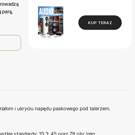
 prowadzą
 parą,
KUP TERAZ
riałom i ukryciu napędu paskowego pod talerzem.
tkie standardy: 33,3; 45 oraz 78 obr./min.