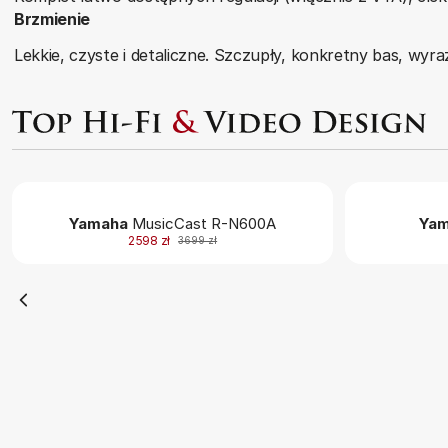
Brzmienie
Lekkie, czyste i detaliczne. Szczupły, konkretny bas, wyra
Yamaha
MusicCast R-N600A
Yam
2598 zł
3699 zł