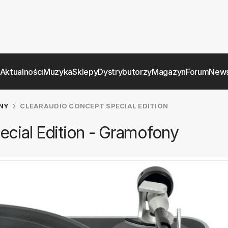
Aktualności
Muzyka
Sklepy
Dystrybutorzy
Magazyn
Forum
News
NY
CLEARAUDIO CONCEPT SPECIAL EDITION
cial Edition - Gramofony