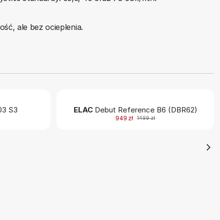
ść, ale bez ocieplenia.
3 S3
ELAC
Debut Reference B6 (DBR62)
949 zł
1499 zł