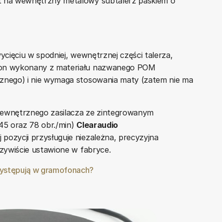
st na wewnętrzny metalowy subtalerz paskiem o
ycięciu w spodniej, wewnętrznej części talerza,
ł on wykonany z materiału nazwanego POM
cznego) i nie wymaga stosowania maty (zatem nie ma
z zewnętrznego zasilacza ze zintegrowanym
 45 oraz 78 obr./min)
Clearaudio
pozycji przysługuje niezależna, precyzyjna
czywiście ustawione w fabryce.
występują w gramofonach?