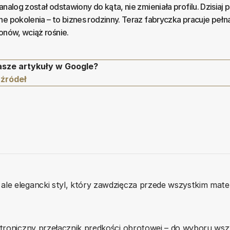
analog został odstawiony do kąta, nie zmieniała profilu. Dzisiaj
e pokolenia – to biznes rodzinny. Teraz fabryczka pracuje pełną
onów, wciąż rośnie.
asze artykuły w Google?
 źródeł
ale elegancki styl, który zawdzięcza przede wszystkim mate
troniczny przełącznik prędkości obrotowej – do wyboru wszys