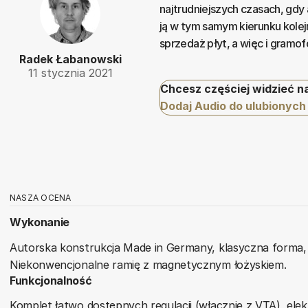
najtrudniejszych czasach, gdy 
ją w tym samym kierunku kolejn
sprzedaż płyt, a więc i gramof
Radek Łabanowski
11 stycznia 2021
Chcesz częściej widzieć n
Dodaj Audio do ulubionych
NASZA OCENA
Wykonanie
Autorska konstrukcja Made in Germany, klasyczna forma, 
Niekonwencjonalne ramię z magnetycznym łożyskiem.
Funkcjonalność
Komplet łatwo dostępnych regulacji (włącznie z VTA), elek