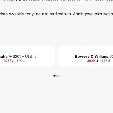
ziste wysokie tony, neutralna średnica. Analogowa plastyczno
aha
A-S201 + Utah 5
Bowers & Wilkins
60
2937 zł
3699 zł
4197 zł
4999 zł