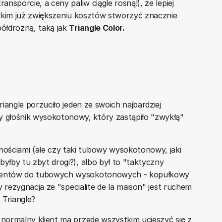
ansporcie, a ceny paliw ciągle rosną!), że lepiej
ielkim już zwiększeniu kosztów stworzyć znacznie
półdrożną, taką jak
Triangle Color.
riangle porzuciło jeden ze swoich najbardziej
 głośnik wysokotonowy, który zastąpiło "zwykłą"
ościami (ale czy taki tubowy wysokotonowy, jaki
byłby tu zbyt drogi?), albo był to "taktyczny
klientów do tubowych wysokotonowych - kopułkowy
ny rezygnacja ze "specialite de la maison" jest ruchem
Triangle?
 normalny klient ma przede wszystkim ucieszyć się z