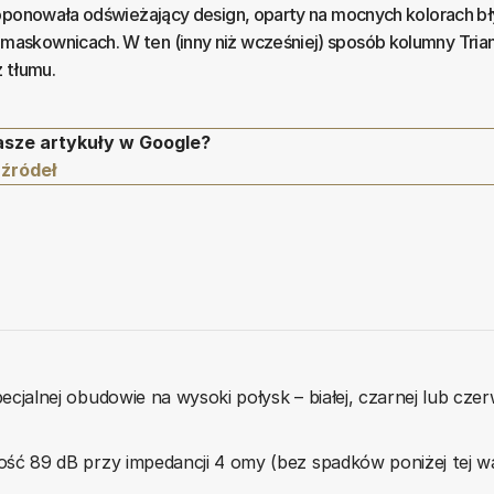
roponowała odświeżający design, oparty na mocnych kolorach b
skownicach. W ten (inny niż wcześniej) sposób kolumny Tria
 tłumu.
asze artykuły w Google?
 źródeł
alnej obudowie na wysoki połysk – białej, czarnej lub czer
 89 dB przy impedancji 4 omy (bez spadków poniżej tej wa