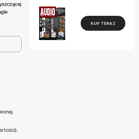
łyszczącej
ngle
KUP TERAZ
wonej.
rtości).