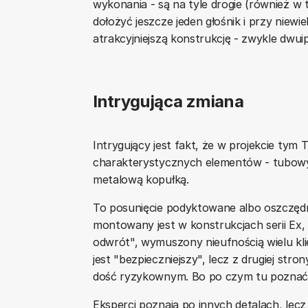
wykonania - są na tyle drogie (również w tr
dołożyć jeszcze jeden głośnik i przy niew
atrakcyjniejszą konstrukcję - zwykle dwui
Intrygująca zmiana
Intrygujący jest fakt, że w projekcie tym T
charakterystycznych elementów - tubowy
metalową kopułką.
To posunięcie podyktowane albo oszczędn
montowany jest w konstrukcjach serii Ex, 
odwrót", wymuszony nieufnością wielu 
jest "bezpieczniejszy", lecz z drugiej stro
dość ryzykownym. Bo po czym tu poznać 
Eksperci poznają po innych detalach, lecz