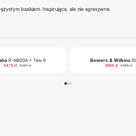
ystym basikiem. Inspirujące, ale nie agresywne.
aha
R-N800A + Tesi 6
Bowers & Wilkins
60
6479 zł
3699 zł
9297 zł
4999 zł