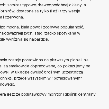
ych: zamiast typowej drewnopodobnej okleiny, a
ornirów, dostępne są tylko (i aż) trzy wersje
na i czerwona.
ardzo modna, biała powoli zdobywa popularność,
 najodważniejszych, stąd rzadko spotykana w
le wyróżnia się najbardziej.
nia zostaje postawiona na pierwszym planie i nie
tale, są smakowicie dopracowane, co pokazujemy na
nowej, w układzie dwuipółdrożnym uczestniczą
technikę, przede wszystkim w "pofałdowanym"
onowego.
wiera jeszcze podstawkowy monitor i głośnik centralny