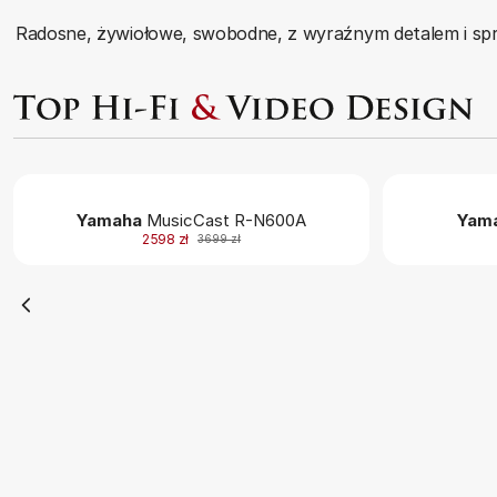
Radosne, żywiołowe, swobodne, z wyraźnym detalem i spręż
Yamaha
MusicCast R-N600A
Yam
2598 zł
3699 zł