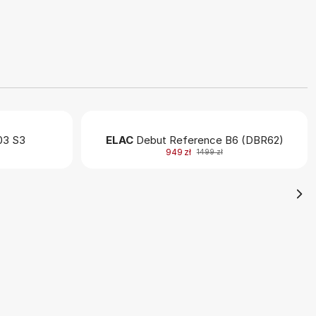
3 S3
ELAC
Debut Reference B6 (DBR62)
949 zł
1499 zł