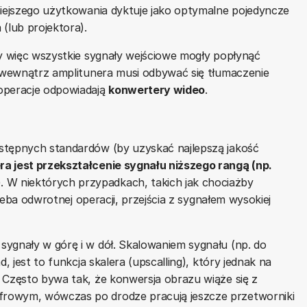
niejszego użytkowania dyktuje jako optymalne pojedyncze
(lub projektora).
y więc wszystkie sygnały wejściowe mogły popłynąć
, wewnątrz amplitunera musi odbywać się tłumaczenie
operacje odpowiadają
konwertery wideo
.
stępnych standardów (by uzyskać najlepszą jakość
a jest przekształcenie sygnału niższego rangą (np.
 W niektórych przypadkach, takich jak chociażby
rzeba odwrotnej operacji, przejścia z sygnałem wysokiej
sygnały w górę i w dół. Skalowaniem sygnału (np. do
, jest to funkcja skalera (upscalling), który jednak na
 Często bywa tak, że konwersja obrazu wiąże się z
rowym, wówczas po drodze pracują jeszcze przetworniki