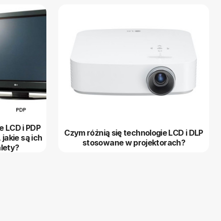
e LCD i PDP
Czym różnią się technologie LCD i DLP
jakie są ich
stosowane w projektorach?
lety?