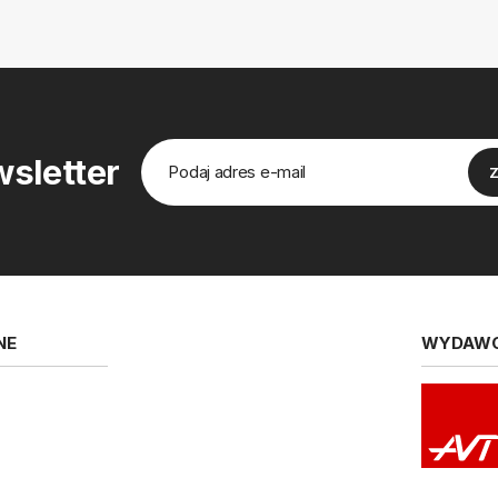
sletter
NE
WYDAW