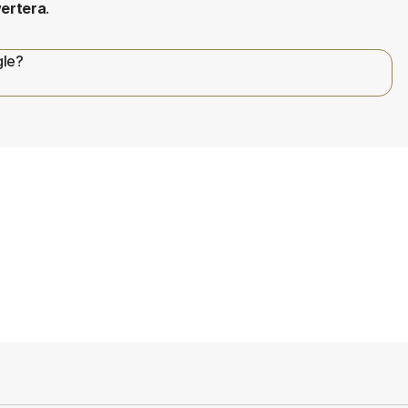
ertera
.
gle?