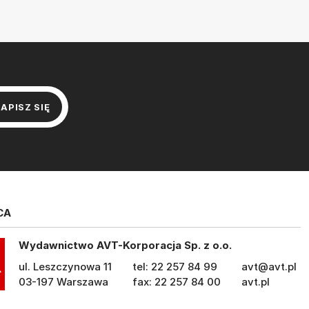
CA
Wydawnictwo AVT-Korporacja Sp. z o.o.
ul. Leszczynowa 11
tel: 22 257 84 99
avt@avt.pl
03-197 Warszawa
fax: 22 257 84 00
avt.pl