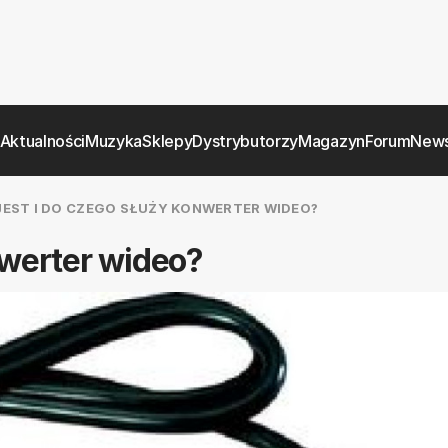
Aktualności
Muzyka
Sklepy
Dystrybutorzy
Magazyn
Forum
News
JEST I DO CZEGO SŁUŻY KONWERTER WIDEO?
nwerter wideo?