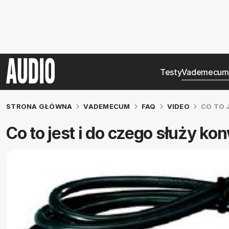
Testy
Vademecum
STRONA GŁÓWNA
VADEMECUM
FAQ
VIDEO
CO TO 
Co to jest i do czego służy ko