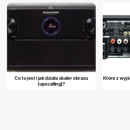
Co to jest i jak działa skaler obrazu
Które z wyj
(upscalling)?