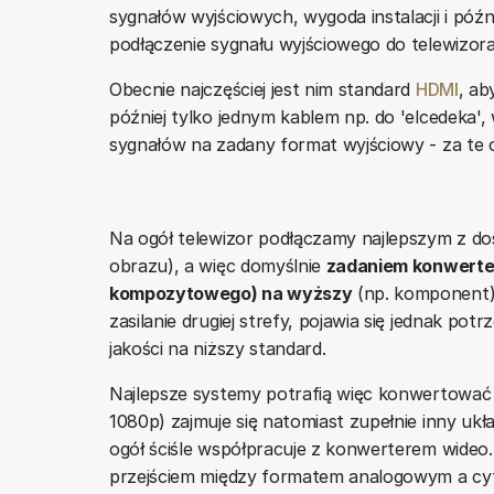
sygnałów wyjściowych, wygoda instalacji i póź
podłączenie sygnału wyjściowego do telewizora 
Obecnie najczęściej jest nim standard
HDMI
, ab
później tylko jednym kablem np. do 'elcedeka'
sygnałów na zadany format wyjściowy - za te 
Na ogół telewizor podłączamy najlepszym z do
obrazu), a więc domyślnie
zadaniem konwerter
kompozytowego) na wyższy
(np. komponent).
zasilanie drugiej strefy, pojawia się jednak pot
jakości na niższy standard.
Najlepsze systemy potrafią więc konwertować 
1080p) zajmuje się natomiast zupełnie inny układ
ogół ściśle współpracuje z konwerterem wideo.
przejściem między formatem analogowym a cyf